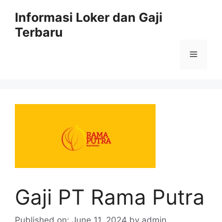
Skip
Informasi Loker dan Gaji
to
Terbaru
content
Menu
Gaji PT Rama Putra
Published on: June 11, 2024
by
admin