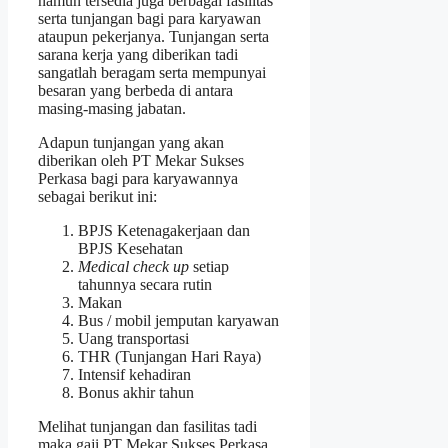
namun tersedia juga berbagai fasilitas
serta tunjangan bagi para karyawan
ataupun pekerjanya. Tunjangan serta
sarana kerja yang diberikan tadi
sangatlah beragam serta mempunyai
besaran yang berbeda di antara
masing-masing jabatan.
Adapun tunjangan yang akan
diberikan oleh PT Mekar Sukses
Perkasa bagi para karyawannya
sebagai berikut ini:
BPJS Ketenagakerjaan dan
BPJS Kesehatan
Medical check up
setiap
tahunnya secara rutin
Makan
Bus / mobil jemputan karyawan
Uang transportasi
THR (Tunjangan Hari Raya)
Intensif kehadiran
Bonus akhir tahun
Melihat tunjangan dan fasilitas tadi
maka gaji PT Mekar Sukses Perkasa