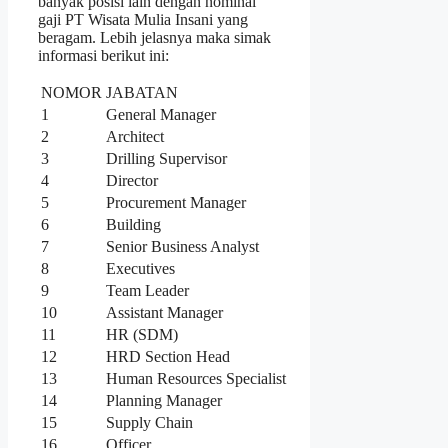
banyak posisi lain dengan nominal
gaji PT Wisata Mulia Insani yang
beragam. Lebih jelasnya maka simak
informasi berikut ini:
NOMOR
JABATAN
1
General Manager
2
Architect
3
Drilling Supervisor
4
Director
5
Procurement Manager
6
Building
7
Senior Business Analyst
8
Executives
9
Team Leader
10
Assistant Manager
11
HR (SDM)
12
HRD Section Head
13
Human Resources Specialist
14
Planning Manager
15
Supply Chain
16
Officer