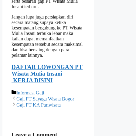
serta besaran gaji PT Wisata Mulia
Insani terbaru.
Jangan lupa juga persiapkan diri
secara matang supaya ketika
kesempatan bergabung ke PT Wisata
Mulia Insani terbuka lebar maka
kalian dapat memanfaatkan
kesempatan tersebut secara maksimal
dan bisa bersaing dengan para
pelamar lainnya.
DAFTAR LOWONGAN PT
Wisata Mulia Insani
KERJA DISINI
Categories
Informasi Gaji
Gaji PT Sayaga Wisata Bogor
Gaji PT KA Pariwisata
Leave a Comment