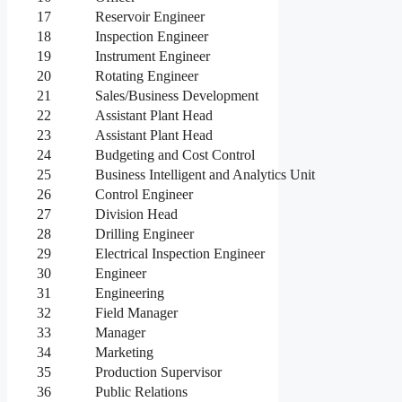
17
Reservoir Engineer
18
Inspection Engineer
19
Instrument Engineer
20
Rotating Engineer
21
Sales/Business Development
22
Assistant Plant Head
23
Assistant Plant Head
24
Budgeting and Cost Control
25
Business Intelligent and Analytics Unit
26
Control Engineer
27
Division Head
28
Drilling Engineer
29
Electrical Inspection Engineer
30
Engineer
31
Engineering
32
Field Manager
33
Manager
34
Marketing
35
Production Supervisor
36
Public Relations