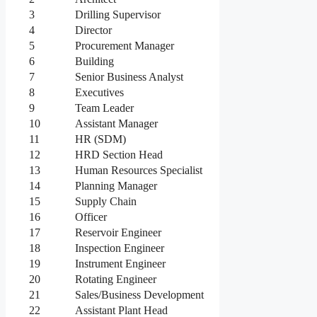
3
Drilling Supervisor
4
Director
5
Procurement Manager
6
Building
7
Senior Business Analyst
8
Executives
9
Team Leader
10
Assistant Manager
11
HR (SDM)
12
HRD Section Head
13
Human Resources Specialist
14
Planning Manager
15
Supply Chain
16
Officer
17
Reservoir Engineer
18
Inspection Engineer
19
Instrument Engineer
20
Rotating Engineer
21
Sales/Business Development
22
Assistant Plant Head