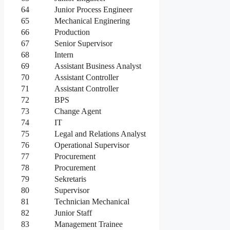
64
Junior Process Engineer
65
Mechanical Enginering
66
Production
67
Senior Supervisor
68
Intern
69
Assistant Business Analyst
70
Assistant Controller
71
Assistant Controller
72
BPS
73
Change Agent
74
IT
75
Legal and Relations Analyst
76
Operational Supervisor
77
Procurement
78
Procurement
79
Sekretaris
80
Supervisor
81
Technician Mechanical
82
Junior Staff
83
Management Trainee