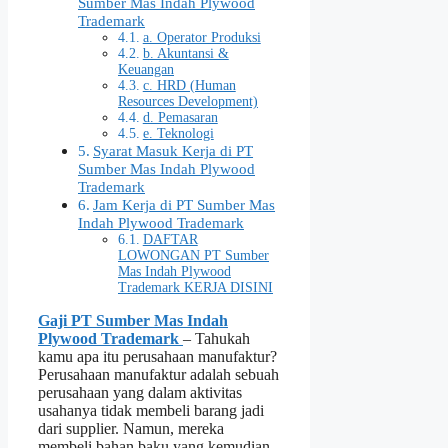
Sumber Mas Indah Plywood
Trademark
a. Operator Produksi
b. Akuntansi &
Keuangan
c. HRD (Human
Resources Development)
d. Pemasaran
e. Teknologi
Syarat Masuk Kerja di PT
Sumber Mas Indah Plywood
Trademark
Jam Kerja di PT Sumber Mas
Indah Plywood Trademark
DAFTAR
LOWONGAN PT Sumber
Mas Indah Plywood
Trademark KERJA DISINI
Gaji PT Sumber Mas Indah
Plywood Trademark
– Tahukah
kamu apa itu perusahaan manufaktur?
Perusahaan manufaktur adalah sebuah
perusahaan yang dalam aktivitas
usahanya tidak membeli barang jadi
dari supplier. Namun, mereka
membeli bahan baku yang kemudian