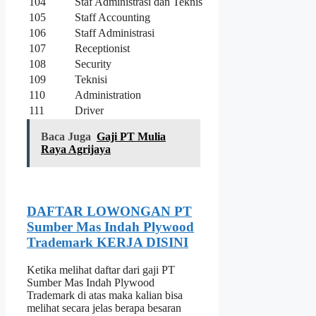
104
Staf Administrasi dan Teknis
105
Staff Accounting
106
Staff Administrasi
107
Receptionist
108
Security
109
Teknisi
110
Administration
111
Driver
Baca Juga
Gaji PT Mulia
Raya Agrijaya
DAFTAR LOWONGAN PT
Sumber Mas Indah Plywood
Trademark KERJA DISINI
Ketika melihat daftar dari gaji PT
Sumber Mas Indah Plywood
Trademark di atas maka kalian bisa
melihat secara jelas berapa besaran