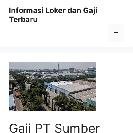
Skip
Informasi Loker dan Gaji
to
Terbaru
content
Menu
Gaji PT Sumber