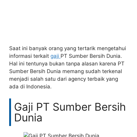
Saat ini banyak orang yang tertarik mengetahui
informasi terkait
gaji
PT Sumber Bersih Dunia.
Hal ini tentunya bukan tanpa alasan karena PT
Sumber Bersih Dunia memang sudah terkenal
menjadi salah satu dari agency terbaik yang
ada di Indonesia.
Gaji PT Sumber Bersih
Dunia