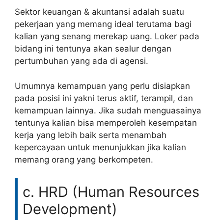
Sektor keuangan & akuntansi adalah suatu
pekerjaan yang memang ideal terutama bagi
kalian yang senang merekap uang. Loker pada
bidang ini tentunya akan sealur dengan
pertumbuhan yang ada di agensi.
Umumnya kemampuan yang perlu disiapkan
pada posisi ini yakni terus aktif, terampil, dan
kemampuan lainnya. Jika sudah menguasainya
tentunya kalian bisa memperoleh kesempatan
kerja yang lebih baik serta menambah
kepercayaan untuk menunjukkan jika kalian
memang orang yang berkompeten.
c. HRD (Human Resources
Development)