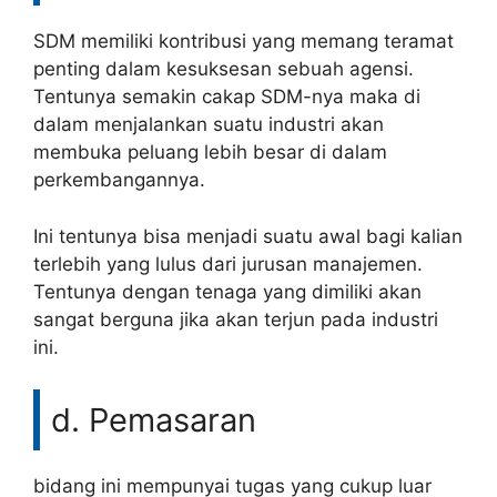
SDM memiliki kontribusi yang memang teramat
penting dalam kesuksesan sebuah agensi.
Tentunya semakin cakap SDM-nya maka di
dalam menjalankan suatu industri akan
membuka peluang lebih besar di dalam
perkembangannya.
Ini tentunya bisa menjadi suatu awal bagi kalian
terlebih yang lulus dari jurusan manajemen.
Tentunya dengan tenaga yang dimiliki akan
sangat berguna jika akan terjun pada industri
ini.
d. Pemasaran
bidang ini mempunyai tugas yang cukup luar