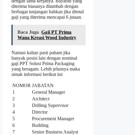
dengan lama kerjanya. Bayaran yang
diterima biasanya ditambah dengan
berbagai tunjangan bahkan jika ditotal
gaji yang diterima mencapai 6 jutaan.
Baca Juga
Gaji PT Prima
Wana Kreasi Wood Industry
Namun kalian pasti paham jika
banyak posisi lain dengan nominal
gaji PPT Solusi Prima Packaging
yang beragam. Lebih jelasnya maka
simak informasi berikut ini:
NOMOR
JABATAN
1
General Manager
2
Architect
3
Drilling Supervisor
4
Director
5
Procurement Manager
6
Building
7
Senior Business Analyst