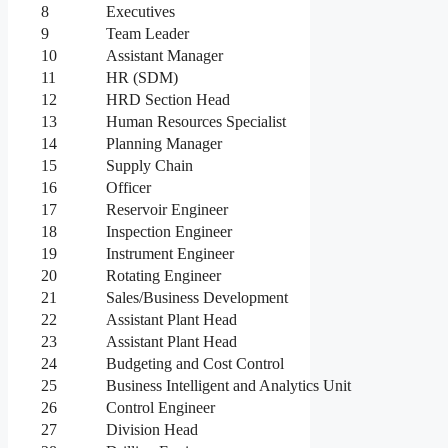
8
Executives
9
Team Leader
10
Assistant Manager
11
HR (SDM)
12
HRD Section Head
13
Human Resources Specialist
14
Planning Manager
15
Supply Chain
16
Officer
17
Reservoir Engineer
18
Inspection Engineer
19
Instrument Engineer
20
Rotating Engineer
21
Sales/Business Development
22
Assistant Plant Head
23
Assistant Plant Head
24
Budgeting and Cost Control
25
Business Intelligent and Analytics Unit
26
Control Engineer
27
Division Head