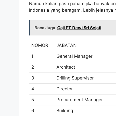
Namun kalian pasti paham jika banyak pos
Indonesia yang beragam. Lebih jelasnya m
Baca Juga
Gaji PT Dewi Sri Sejati
NOMOR
JABATAN
1
General Manager
2
Architect
3
Drilling Supervisor
4
Director
5
Procurement Manager
6
Building