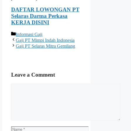
DAFTAR LOWONGAN PT
Selaras Darma Perkasa
KERJA DISINI
Categories
Informasi Gaji
Gaji PT Mimpi Indah Indonesia
Gaji PT Selaras Mitra Gemilang
Leave a Comment
Comment
Name