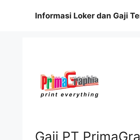
Skip
to
Informasi Loker dan Gaji T
content
Gaji PT PrimaGr