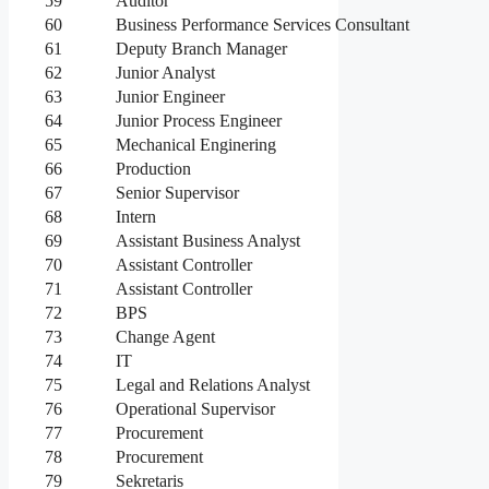
59
Auditor
60
Business Performance Services Consultant
61
Deputy Branch Manager
62
Junior Analyst
63
Junior Engineer
64
Junior Process Engineer
65
Mechanical Enginering
66
Production
67
Senior Supervisor
68
Intern
69
Assistant Business Analyst
70
Assistant Controller
71
Assistant Controller
72
BPS
73
Change Agent
74
IT
75
Legal and Relations Analyst
76
Operational Supervisor
77
Procurement
78
Procurement
79
Sekretaris