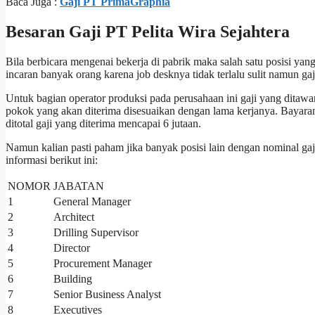
Baca Juga :
Gaji PT PrimaGraphia
Besaran Gaji PT Pelita Wira Sejahtera
Bila berbicara mengenai bekerja di pabrik maka salah satu posisi ya
incaran banyak orang karena job desknya tidak terlalu sulit namun ga
Untuk bagian operator produksi pada perusahaan ini gaji yang ditawa
pokok yang akan diterima disesuaikan dengan lama kerjanya. Bayaran
ditotal gaji yang diterima mencapai 6 jutaan.
Namun kalian pasti paham jika banyak posisi lain dengan nominal ga
informasi berikut ini:
NOMOR
JABATAN
1
General Manager
2
Architect
3
Drilling Supervisor
4
Director
5
Procurement Manager
6
Building
7
Senior Business Analyst
8
Executives