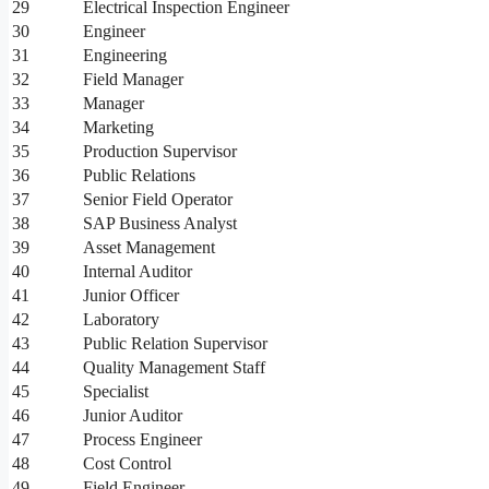
29
Electrical Inspection Engineer
30
Engineer
31
Engineering
32
Field Manager
33
Manager
34
Marketing
35
Production Supervisor
36
Public Relations
37
Senior Field Operator
38
SAP Business Analyst
39
Asset Management
40
Internal Auditor
41
Junior Officer
42
Laboratory
43
Public Relation Supervisor
44
Quality Management Staff
45
Specialist
46
Junior Auditor
47
Process Engineer
48
Cost Control
49
Field Engineer