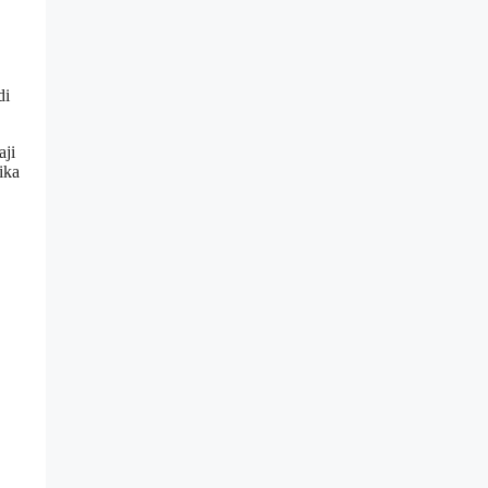
di
aji
ika