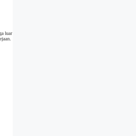
ga luar
rjaan.