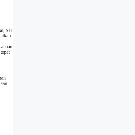
sal, SH
katkan
usahaan
tepat
han
haan