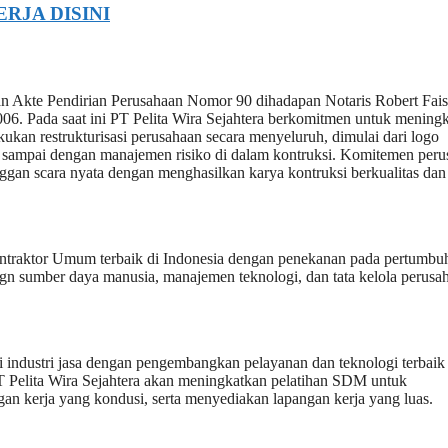
ERJA DISINI
ngan Akte Pendirian Perusahaan Nomor 90 dihadapan Notaris Robert Fai
. Pada saat ini PT Pelita Wira Sejahtera berkomitmen untuk mening
kan restrukturisasi perusahaan secara menyeluruh, dimulai dari logo
si, sampai dengan manajemen risiko di dalam kontruksi. Komitemen per
gan scara nyata dengan menghasilkan karya kontruksi berkualitas dan 
Kontraktor Umum terbaik di Indonesia dengan penekanan pada pertumbu
 sumber daya manusia, manajemen teknologi, dan tata kelola perusa
i industri jasa dengan pengembangkan pelayanan dan teknologi terbaik
 Pelita Wira Sejahtera akan meningkatkan pelatihan SDM untuk
an kerja yang kondusi, serta menyediakan lapangan kerja yang luas.