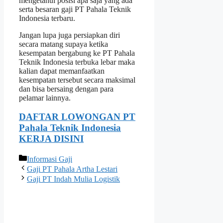
mengetahui posisi apa saja yang ada
serta besaran gaji PT Pahala Teknik
Indonesia terbaru.
Jangan lupa juga persiapkan diri
secara matang supaya ketika
kesempatan bergabung ke PT Pahala
Teknik Indonesia terbuka lebar maka
kalian dapat memanfaatkan
kesempatan tersebut secara maksimal
dan bisa bersaing dengan para
pelamar lainnya.
DAFTAR LOWONGAN PT
Pahala Teknik Indonesia
KERJA DISINI
Categories
Informasi Gaji
Gaji PT Pahala Artha Lestari
Gaji PT Indah Mulia Logistik