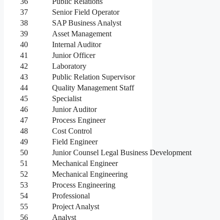
36
Public Relations
37
Senior Field Operator
38
SAP Business Analyst
39
Asset Management
40
Internal Auditor
41
Junior Officer
42
Laboratory
43
Public Relation Supervisor
44
Quality Management Staff
45
Specialist
46
Junior Auditor
47
Process Engineer
48
Cost Control
49
Field Engineer
50
Junior Counsel Legal Business Development
51
Mechanical Engineer
52
Mechanical Engineering
53
Process Engineering
54
Professional
55
Project Analyst
56
Analyst