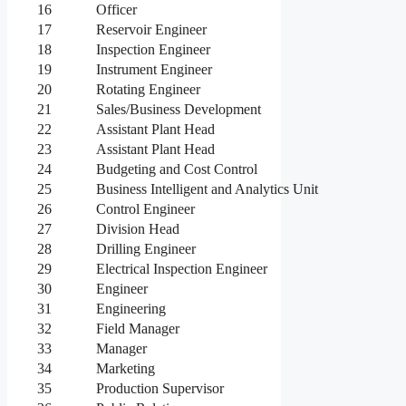
16
Officer
17
Reservoir Engineer
18
Inspection Engineer
19
Instrument Engineer
20
Rotating Engineer
21
Sales/Business Development
22
Assistant Plant Head
23
Assistant Plant Head
24
Budgeting and Cost Control
25
Business Intelligent and Analytics Unit
26
Control Engineer
27
Division Head
28
Drilling Engineer
29
Electrical Inspection Engineer
30
Engineer
31
Engineering
32
Field Manager
33
Manager
34
Marketing
35
Production Supervisor