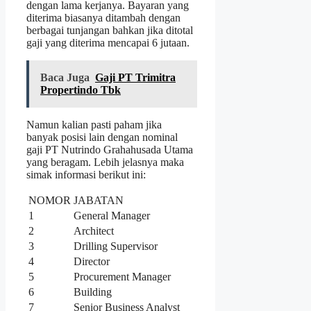
dengan lama kerjanya. Bayaran yang
diterima biasanya ditambah dengan
berbagai tunjangan bahkan jika ditotal
gaji yang diterima mencapai 6 jutaan.
Baca Juga
Gaji PT Trimitra
Propertindo Tbk
Namun kalian pasti paham jika
banyak posisi lain dengan nominal
gaji PT Nutrindo Grahahusada Utama
yang beragam. Lebih jelasnya maka
simak informasi berikut ini:
NOMOR
JABATAN
1
General Manager
2
Architect
3
Drilling Supervisor
4
Director
5
Procurement Manager
6
Building
7
Senior Business Analyst