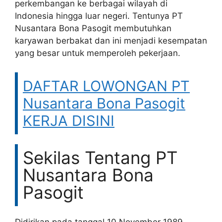
perkembangan ke berbagai wilayah di
Indonesia hingga luar negeri. Tentunya PT
Nusantara Bona Pasogit membutuhkan
karyawan berbakat dan ini menjadi kesempatan
yang besar untuk memperoleh pekerjaan.
DAFTAR LOWONGAN PT
Nusantara Bona Pasogit
KERJA DISINI
Sekilas Tentang PT
Nusantara Bona
Pasogit
Didirikan pada tanggal 10 November 1989