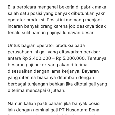
Bila berbicara mengenai bekerja di pabrik maka
salah satu posisi yang banyak dibutuhkan yakni
operator produksi. Posisi ini memang menjadi
incaran banyak orang karena job desknya tidak
terlalu sulit namun gajinya lumayan besar.
Untuk bagian operator produksi pada
perusahaan ini gaji yang ditawarkan berkisar
antara Rp 2.400.000 – Rp 5.000.000. Tentunya
besaran gaji pokok yang akan diterima
disesuaikan dengan lama kerjanya. Bayaran
yang diterima biasanya ditambah dengan
berbagai tunjangan bahkan jika ditotal gaji yang
diterima mencapai 6 jutaan.
Namun kalian pasti paham jika banyak posisi
lain dengan nominal gaji PT Nusantara Bona