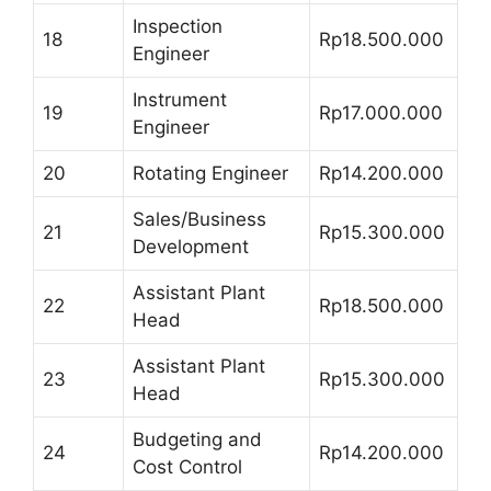
Inspection
18
Rp18.500.000
Engineer
Instrument
19
Rp17.000.000
Engineer
20
Rotating Engineer
Rp14.200.000
Sales/Business
21
Rp15.300.000
Development
Assistant Plant
22
Rp18.500.000
Head
Assistant Plant
23
Rp15.300.000
Head
Budgeting and
24
Rp14.200.000
Cost Control