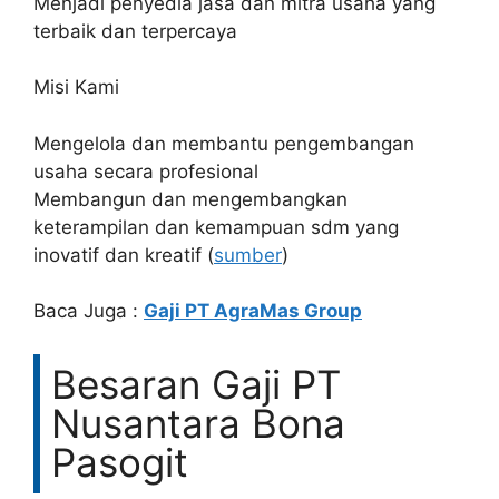
Menjadi penyedia jasa dan mitra usaha yang
terbaik dan terpercaya
Misi Kami
Mengelola dan membantu pengembangan
usaha secara profesional
Membangun dan mengembangkan
keterampilan dan kemampuan sdm yang
inovatif dan kreatif (
sumber
)
Baca Juga :
Gaji PT AgraMas Group
Besaran Gaji PT
Nusantara Bona
Pasogit