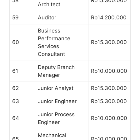
58
Rp15.300.000
Architect
59
Auditor
Rp14.200.000
Business
Performance
60
Rp15.300.000
Services
Consultant
Deputy Branch
61
Rp10.000.000
Manager
62
Junior Analyst
Rp15.300.000
63
Junior Engineer
Rp15.300.000
Junior Process
64
Rp10.000.000
Engineer
Mechanical
65
Rp10.000.000