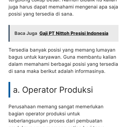
juga harus dapat memahami mengenai apa saja
posisi yang tersedia di sana.
Baca Juga
Gaji PT Nittoh Presisi Indonesia
Tersedia banyak posisi yang memang lumayan
bagus untuk karyawan. Guna membantu kalian
dalam memahami berbagai posisi yang tersedia
di sana maka berikut adalah informasinya.
a. Operator Produksi
Perusahaan memang sangat memerlukan
bagian operator produksi untuk
keberlangsungan proses dari pembuatan