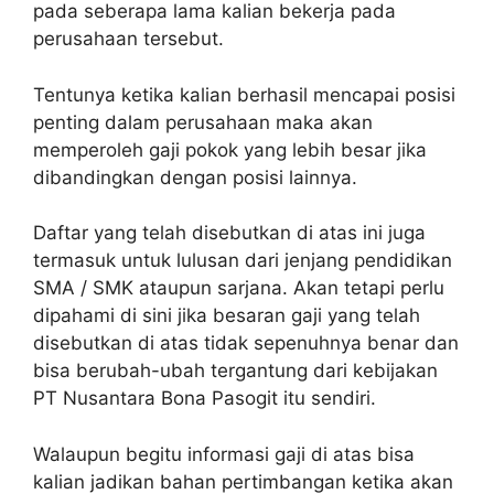
pada seberapa lama kalian bekerja pada
perusahaan tersebut.
Tentunya ketika kalian berhasil mencapai posisi
penting dalam perusahaan maka akan
memperoleh gaji pokok yang lebih besar jika
dibandingkan dengan posisi lainnya.
Daftar yang telah disebutkan di atas ini juga
termasuk untuk lulusan dari jenjang pendidikan
SMA / SMK ataupun sarjana. Akan tetapi perlu
dipahami di sini jika besaran gaji yang telah
disebutkan di atas tidak sepenuhnya benar dan
bisa berubah-ubah tergantung dari kebijakan
PT Nusantara Bona Pasogit itu sendiri.
Walaupun begitu informasi gaji di atas bisa
kalian jadikan bahan pertimbangan ketika akan