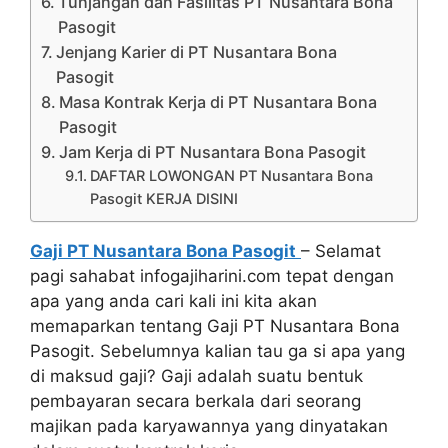
Tunjangan dan Fasilitas PT Nusantara Bona
Pasogit
Jenjang Karier di PT Nusantara Bona
Pasogit
Masa Kontrak Kerja di PT Nusantara Bona
Pasogit
Jam Kerja di PT Nusantara Bona Pasogit
DAFTAR LOWONGAN PT Nusantara Bona
Pasogit KERJA DISINI
Gaji PT Nusantara Bona Pasogit
– Selamat
pagi sahabat infogajiharini.com tepat dengan
apa yang anda cari kali ini kita akan
memaparkan tentang Gaji PT Nusantara Bona
Pasogit. Sebelumnya kalian tau ga si apa yang
di maksud gaji? Gaji adalah suatu bentuk
pembayaran secara berkala dari seorang
majikan pada karyawannya yang dinyatakan