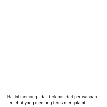
Hal ini memang tidak terlepas dari perusahaan
tersebut yang memang terus mengalami