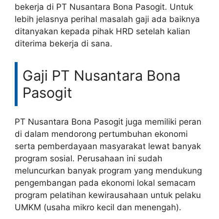
bekerja di PT Nusantara Bona Pasogit. Untuk
lebih jelasnya perihal masalah gaji ada baiknya
ditanyakan kepada pihak HRD setelah kalian
diterima bekerja di sana.
Gaji PT Nusantara Bona
Pasogit
PT Nusantara Bona Pasogit juga memiliki peran
di dalam mendorong pertumbuhan ekonomi
serta pemberdayaan masyarakat lewat banyak
program sosial. Perusahaan ini sudah
meluncurkan banyak program yang mendukung
pengembangan pada ekonomi lokal semacam
program pelatihan kewirausahaan untuk pelaku
UMKM (usaha mikro kecil dan menengah).