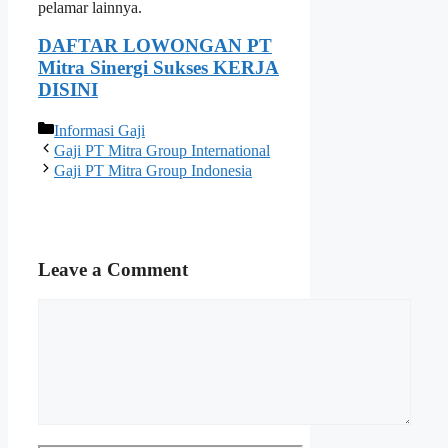
pelamar lainnya.
DAFTAR LOWONGAN PT
Mitra Sinergi Sukses KERJA
DISINI
Categories
Informasi Gaji
Gaji PT Mitra Group International
Gaji PT Mitra Group Indonesia
Leave a Comment
Comment