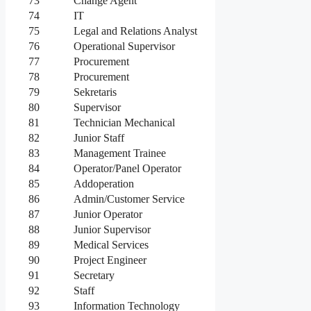
73
Change Agent
74
IT
75
Legal and Relations Analyst
76
Operational Supervisor
77
Procurement
78
Procurement
79
Sekretaris
80
Supervisor
81
Technician Mechanical
82
Junior Staff
83
Management Trainee
84
Operator/Panel Operator
85
Addoperation
86
Admin/Customer Service
87
Junior Operator
88
Junior Supervisor
89
Medical Services
90
Project Engineer
91
Secretary
92
Staff
93
Information Technology