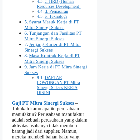
c. HRD (Human
Resources Development)
d. Pemasaran
e. Teknologi
Syarat Masuk Kerja di PT
Mitra Sinergi Sukses
Tunjangan dan Fasilitas PT
Mitra Sinergi Sukses
Jenjang Karier di PT Mitra
Sinergi Sukses
Masa Kontrak Kerja di PT
Mitra Sinergi Sukses
Jam Kerja di PT Mitra Sinergi
Sukses
DAFTAR
LOWONGAN PT Mitra
Sinergi Sukses KERJA
DISINI
Gaji PT Mitra Sinergi Sukses
–
Tahukah kamu apa itu perusahaan
manufaktur? Perusahaan manufaktur
adalah sebuah perusahaan yang dalam
aktivitas usahanya tidak membeli
barang jadi dari supplier. Namun,
mereka membeli bahan baku yang