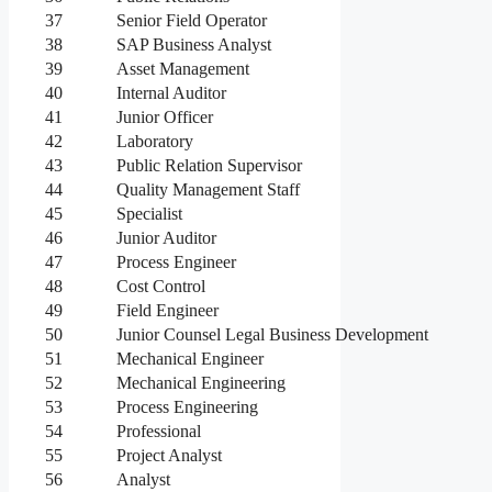
37
Senior Field Operator
38
SAP Business Analyst
39
Asset Management
40
Internal Auditor
41
Junior Officer
42
Laboratory
43
Public Relation Supervisor
44
Quality Management Staff
45
Specialist
46
Junior Auditor
47
Process Engineer
48
Cost Control
49
Field Engineer
50
Junior Counsel Legal Business Development
51
Mechanical Engineer
52
Mechanical Engineering
53
Process Engineering
54
Professional
55
Project Analyst
56
Analyst