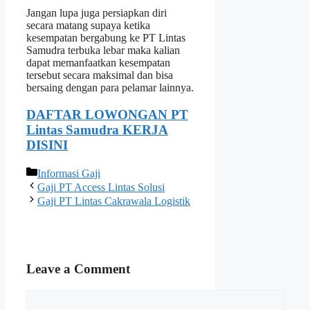
Jangan lupa juga persiapkan diri
secara matang supaya ketika
kesempatan bergabung ke PT Lintas
Samudra terbuka lebar maka kalian
dapat memanfaatkan kesempatan
tersebut secara maksimal dan bisa
bersaing dengan para pelamar lainnya.
DAFTAR LOWONGAN PT
Lintas Samudra KERJA
DISINI
Categories
Informasi Gaji
Gaji PT Access Lintas Solusi
Gaji PT Lintas Cakrawala Logistik
Leave a Comment
Comment