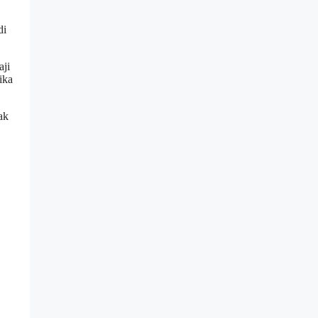
di
aji
ika
ak