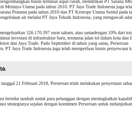
s mengembangkan bisnis terminal aspal curah, mendirikan PT Sarana Mb
t Mentaya Utama pada tahun 2010. PT Jaya Trade Indonesia juga tel
rana Pratama pada tahun 2010 dan PT Kenrope Utama Sentul pada t
engelolaan air melalui PT Jaya Teknik Indonesia, yang mengawali ada
mengeluarkan 326.170.397 surat saham, atau samadengan 10% dari tot
i investasi di infrastruktur baru, terutama jalan tol dalam kota dan fa
 Beton dan Jaya Trade. Pada September di tahun yang sama, Perseroan
. PT Jaya Trade Indonesia juga telah memperluas bisnis penyewaan k
Tbk
a tanggal 21 Februari 2018, Perseroan telah melakukan penyertaan sah
 bernilai tambah untuk para pelanggan dengan meningkatkan kapabili
tasi strategisnya sejalan dengan komitmen Perseroan untuk melanjutka