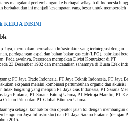
 terus mengalami perkembangan ke berbagai wilayah di Indonesia hing
 berbakat dan ini menjadi kesempatan yang besar untuk memperoleh
k KERJA DISINI
Tbk
p Jaya, merupakan perusahaan infrastruktur yang terintegrasi dengan
gunan, perdagangan aspal dan bahan bakar gas cair (LPG), pabrikasi bet
raan. Pada awalnya, Perseroan merupakan Divisi Kontraktor di PT
pada 23 Desember 1982 dan mencatatkan sahamnya di Bursa Efek Ind
gsung: PT Jaya Trade Indonesia, PT Jaya Teknik Indonesia, PT Jaya B
lakukan ekspansi melalui kombinasi pertumbuhan organic dan akuisisi
haan tidak langsung yang meliputi PT Jaya Gas Indonesia, PT Sarana Mer
 Jaya Pratama, PT Sarana Bitung Utama, PT Metroja Mandiri, PT Ke
a Celcon Prima dan PT Global Bitumen Utama.
aannya sebagai kontraktor dan operator jalan tol dengan membangun 
embangunan Jaya Infrastruktur) dan PT Jaya Sarana Pratama (dengan 
ahun 2015.