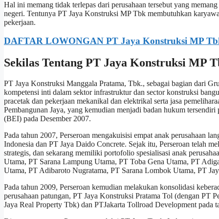
Hal ini memang tidak terlepas dari perusahaan tersebut yang memang
negeri. Tentunya PT Jaya Konstruksi MP Tbk membutuhkan karyawan
pekerjaan.
DAFTAR LOWONGAN PT Jaya Konstruksi MP Tb
Sekilas Tentang PT Jaya Konstruksi MP 
PT Jaya Konstruksi Manggala Pratama, Tbk., sebagai bagian dari Gru
kompetensi inti dalam sektor infrastruktur dan sector konstruksi ban
pracetak dan pekerjaan mekanikal dan elektrikal serta jasa pemeliha
Pembangunan Jaya, yang kemudian menjadi badan hukum tersendiri 
(BEI) pada Desember 2007.
Pada tahun 2007, Perseroan mengakuisisi empat anak perusahaan lan
Indonesia dan PT Jaya Daido Concrete. Sejak itu, Perseroan telah me
strategis, dan sekarang memiliki portofolio spesialisasi anak perusa
Utama, PT Sarana Lampung Utama, PT Toba Gena Utama, PT Adigas
Utama, PT Adibaroto Nugratama, PT Sarana Lombok Utama, PT Jay
Pada tahun 2009, Perseroan kemudian melakukan konsolidasi keberad
perusahaan patungan, PT Jaya Konstruksi Pratama Tol (dengan PT P
Jaya Real Property Tbk) dan PTJakarta Tollroad Development pada t