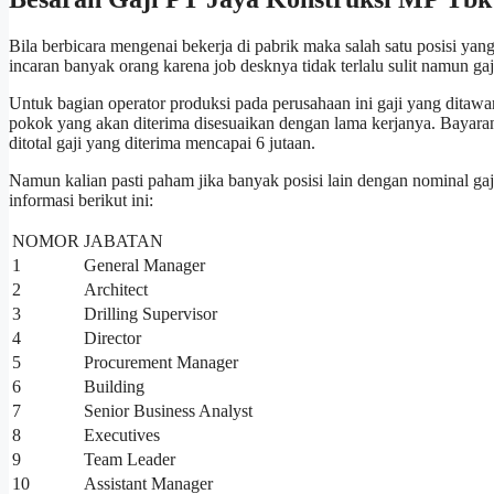
Bila berbicara mengenai bekerja di pabrik maka salah satu posisi ya
incaran banyak orang karena job desknya tidak terlalu sulit namun ga
Untuk bagian operator produksi pada perusahaan ini gaji yang ditawa
pokok yang akan diterima disesuaikan dengan lama kerjanya. Bayaran
ditotal gaji yang diterima mencapai 6 jutaan.
Namun kalian pasti paham jika banyak posisi lain dengan nominal g
informasi berikut ini:
NOMOR
JABATAN
1
General Manager
2
Architect
3
Drilling Supervisor
4
Director
5
Procurement Manager
6
Building
7
Senior Business Analyst
8
Executives
9
Team Leader
10
Assistant Manager