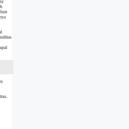
ay
ah
ahun
nya
al
silitas
apal
am
tas,
n