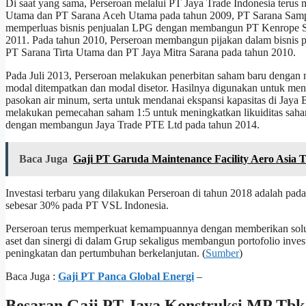
Di saat yang sama, Perseroan melalui PT Jaya Trade Indonesia teru
Utama dan PT Sarana Aceh Utama pada tahun 2009, PT Sarana Sampi
memperluas bisnis penjualan LPG dengan membangun PT Kenrope Sa
2011. Pada tahun 2010, Perseroan membangun pijakan dalam bisnis p
PT Sarana Tirta Utama dan PT Jaya Mitra Sarana pada tahun 2010.
Pada Juli 2013, Perseroan melakukan penerbitan saham baru dengan 
modal ditempatkan dan modal disetor. Hasilnya digunakan untuk mendana
pasokan air minum, serta untuk mendanai ekspansi kapasitas di Jaya
melakukan pemecahan saham 1:5 untuk meningkatkan likuiditas saham
dengan membangun Jaya Trade PTE Ltd pada tahun 2014.
Baca Juga
Gaji PT Garuda Maintenance Facility Aero Asia 
Investasi terbaru yang dilakukan Perseroan di tahun 2018 adalah pad
sebesar 30% pada PT VSL Indonesia.
Perseroan terus memperkuat kemampuannya dengan memberikan solusi
aset dan sinergi di dalam Grup sekaligus membangun portofolio inves
peningkatan dan pertumbuhan berkelanjutan. (
Sumber
)
Baca Juga :
Gaji PT Panca Global Energi
–
Besaran Gaji PT Jaya Konstruksi MP Tbk