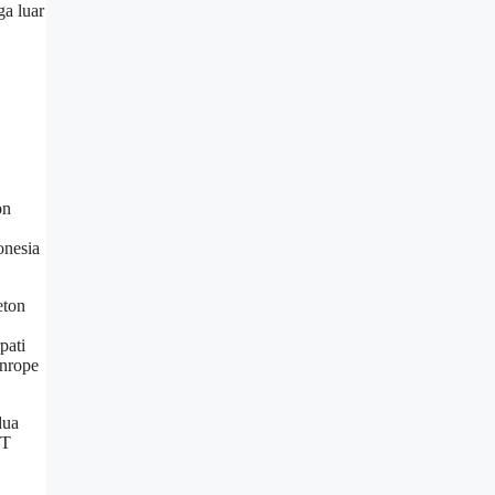
ga luar
on
onesia
eton
pati
nrope
dua
PT