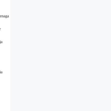
tenaga
r
ja
ia