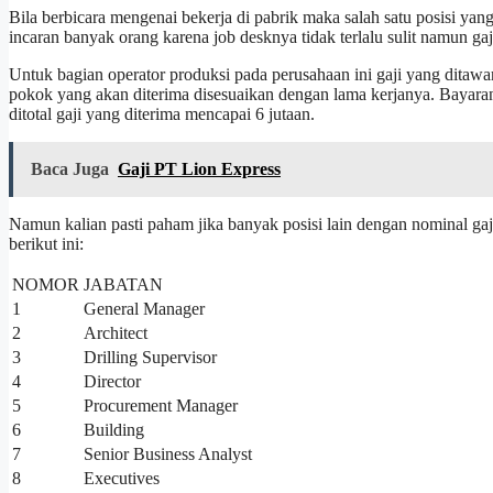
Bila berbicara mengenai bekerja di pabrik maka salah satu posisi ya
incaran banyak orang karena job desknya tidak terlalu sulit namun ga
Untuk bagian operator produksi pada perusahaan ini gaji yang ditawa
pokok yang akan diterima disesuaikan dengan lama kerjanya. Bayaran
ditotal gaji yang diterima mencapai 6 jutaan.
Baca Juga
Gaji PT Lion Express
Namun kalian pasti paham jika banyak posisi lain dengan nominal g
berikut ini:
NOMOR
JABATAN
1
General Manager
2
Architect
3
Drilling Supervisor
4
Director
5
Procurement Manager
6
Building
7
Senior Business Analyst
8
Executives