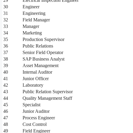
29
Electrical Inspection Engineer
30
Engineer
31
Engineering
32
Field Manager
33
Manager
34
Marketing
35
Production Supervisor
36
Public Relations
37
Senior Field Operator
38
SAP Business Analyst
39
Asset Management
40
Internal Auditor
41
Junior Officer
42
Laboratory
43
Public Relation Supervisor
44
Quality Management Staff
45
Specialist
46
Junior Auditor
47
Process Engineer
48
Cost Control
49
Field Engineer