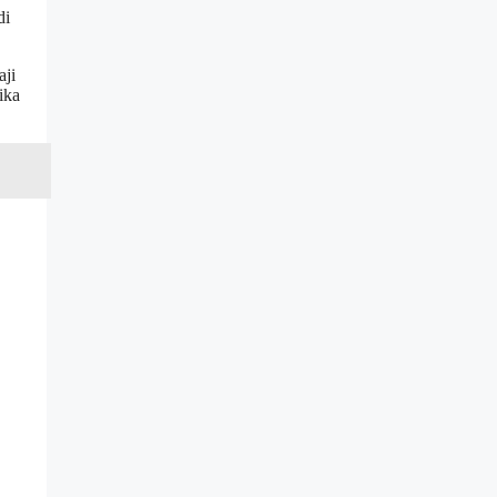
di
aji
ika