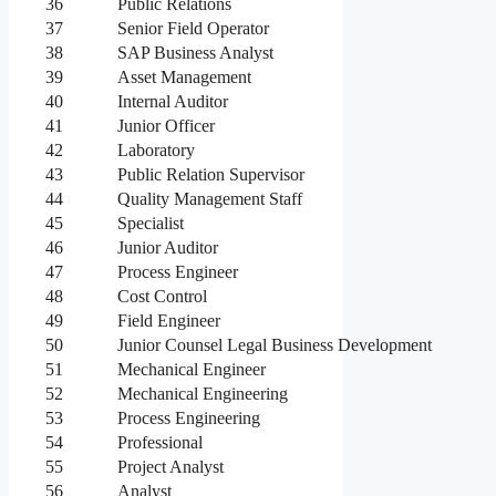
36
Public Relations
37
Senior Field Operator
38
SAP Business Analyst
39
Asset Management
40
Internal Auditor
41
Junior Officer
42
Laboratory
43
Public Relation Supervisor
44
Quality Management Staff
45
Specialist
46
Junior Auditor
47
Process Engineer
48
Cost Control
49
Field Engineer
50
Junior Counsel Legal Business Development
51
Mechanical Engineer
52
Mechanical Engineering
53
Process Engineering
54
Professional
55
Project Analyst
56
Analyst