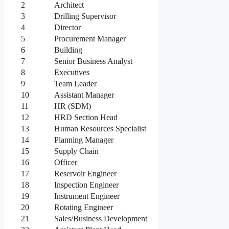
2
Architect
3
Drilling Supervisor
4
Director
5
Procurement Manager
6
Building
7
Senior Business Analyst
8
Executives
9
Team Leader
10
Assistant Manager
11
HR (SDM)
12
HRD Section Head
13
Human Resources Specialist
14
Planning Manager
15
Supply Chain
16
Officer
17
Reservoir Engineer
18
Inspection Engineer
19
Instrument Engineer
20
Rotating Engineer
21
Sales/Business Development