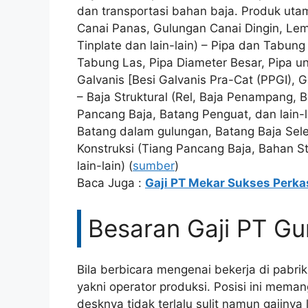
dan transportasi bahan baja. Produk uta
Canai Panas, Gulungan Canai Dingin, Lemb
Tinplate dan lain-lain) – Pipa dan Tabun
Tabung Las, Pipa Diameter Besar, Pipa unt
Galvanis [Besi Galvanis Pra-Cat (PPGI), 
– Baja Struktural (Rel, Baja Penampang, 
Pancang Baja, Batang Penguat, dan lain-
Batang dalam gulungan, Batang Baja Seles
Konstruksi (Tiang Pancang Baja, Bahan Str
lain-lain) (
sumber
)
Baca Juga :
Gaji PT Mekar Sukses Perka
Besaran Gaji PT G
Bila berbicara mengenai bekerja di pabri
yakni operator produksi. Posisi ini mema
desknya tidak terlalu sulit namun gajinya