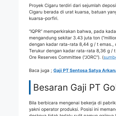
​Proyek Cigaru terdiri dari sejumlah depo
Cigaru berada di urat kuarsa, batuan yang
kuarsa-porfiri.
​”IQPR” memperkirakan bahwa, pada kadar
mengandung sekitar 3.43 juta ton (“millio
dengan kadar rata-rata 8,44 g / t emas., d
Terukur dengan kadar rata-rata 8,36 g / 
Ore Reserves Committee (“JORC”). (
sumb
​Baca juga ;
Gaji PT Sentosa Satya Arkan
Besaran Gaji PT Go
Bila berbicara mengenai bekerja di pabri
yakni operator produksi. Posisi ini mema
desknya tidak terlalu sulit namun gajinya