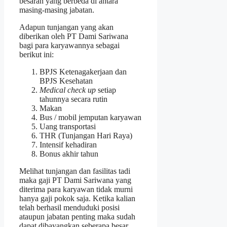
besaran yang berbeda di antara
masing-masing jabatan.
Adapun tunjangan yang akan
diberikan oleh PT Dami Sariwana
bagi para karyawannya sebagai
berikut ini:
BPJS Ketenagakerjaan dan
BPJS Kesehatan
Medical check up
setiap
tahunnya secara rutin
Makan
Bus / mobil jemputan karyawan
Uang transportasi
THR (Tunjangan Hari Raya)
Intensif kehadiran
Bonus akhir tahun
Melihat tunjangan dan fasilitas tadi
maka gaji PT Dami Sariwana yang
diterima para karyawan tidak murni
hanya gaji pokok saja. Ketika kalian
telah berhasil menduduki posisi
ataupun jabatan penting maka sudah
dapat dibayangkan seberapa besar