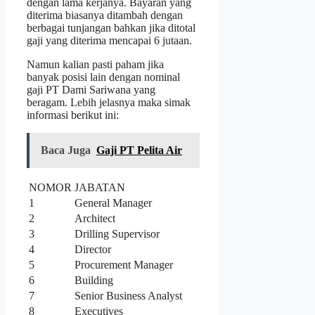
dengan lama kerjanya. Bayaran yang
diterima biasanya ditambah dengan
berbagai tunjangan bahkan jika ditotal
gaji yang diterima mencapai 6 jutaan.
Namun kalian pasti paham jika
banyak posisi lain dengan nominal
gaji PT Dami Sariwana yang
beragam. Lebih jelasnya maka simak
informasi berikut ini:
Baca Juga
Gaji PT Pelita Air
NOMOR
JABATAN
1
General Manager
2
Architect
3
Drilling Supervisor
4
Director
5
Procurement Manager
6
Building
7
Senior Business Analyst
8
Executives