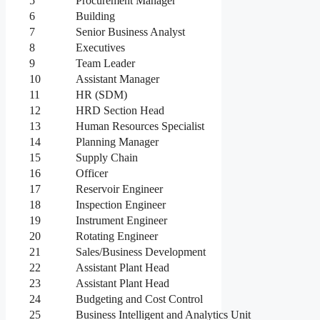
5
Procurement Manager
6
Building
7
Senior Business Analyst
8
Executives
9
Team Leader
10
Assistant Manager
11
HR (SDM)
12
HRD Section Head
13
Human Resources Specialist
14
Planning Manager
15
Supply Chain
16
Officer
17
Reservoir Engineer
18
Inspection Engineer
19
Instrument Engineer
20
Rotating Engineer
21
Sales/Business Development
22
Assistant Plant Head
23
Assistant Plant Head
24
Budgeting and Cost Control
25
Business Intelligent and Analytics Unit