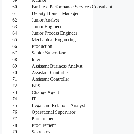
59
Auditor
60
Business Performance Services Consultant
61
Deputy Branch Manager
62
Junior Analyst
63
Junior Engineer
64
Junior Process Engineer
65
Mechanical Enginering
66
Production
67
Senior Supervisor
68
Intern
69
Assistant Business Analyst
70
Assistant Controller
71
Assistant Controller
72
BPS
73
Change Agent
74
IT
75
Legal and Relations Analyst
76
Operational Supervisor
77
Procurement
78
Procurement
79
Sekretaris