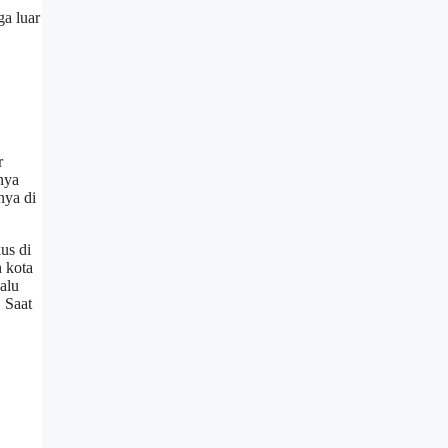
ga luar
r
nya
nya di
us di
 kota
alu
 Saat