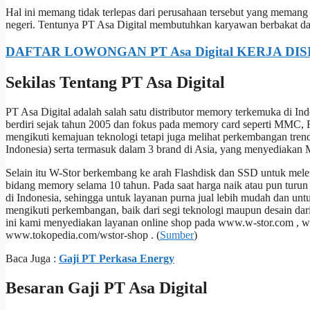
Hal ini memang tidak terlepas dari perusahaan tersebut yang memang
negeri. Tentunya PT Asa Digital membutuhkan karyawan berbakat da
DAFTAR LOWONGAN PT Asa Digital KERJA DIS
Sekilas Tentang PT Asa Digital
PT Asa Digital adalah salah satu distributor memory terkemuka di
berdiri sejak tahun 2005 dan fokus pada memory card seperti MMC,
mengikuti kemajuan teknologi tetapi juga melihat perkembangan tren
Indonesia) serta termasuk dalam 3 brand di Asia, yang menyediakan
Selain itu W-Stor berkembang ke arah Flashdisk dan SSD untuk melen
bidang memory selama 10 tahun. Pada saat harga naik atau pun turun
di Indonesia, sehingga untuk layanan purna jual lebih mudah dan un
mengikuti perkembangan, baik dari segi teknologi maupun desain dar
ini kami menyediakan layanan online shop pada www.w-stor.com , ww
www.tokopedia.com/wstor-shop . (
Sumber
)
Baca Juga :
Gaji PT Perkasa Energy
Besaran Gaji PT Asa Digital